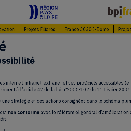
 new tab)
(opens in new tab)
ovation
Projets Filières
France 2030 I-Démo
Proje
té
ssibilité
s internet, intranet, extranet et ses progiciels accessibles (e
ément à l’article 47 de la loi n°2005-102 du 11 février 2005
e une stratégie et des actions consignées dans le
schéma plur
est
non conforme
avec le référentiel général d’amélioration 
dit.