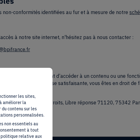
bles
 non-conformités identifiées au fur et à mesure de notre
sché
'accès à notre site internet, n'hésitez pas à nous contacter :
e@bpifrance.fr
ssibilité vous empêchant d’accéder à un contenu ou une fonctio
s à obtenir une réponse satisfaisante, vous êtes en droit de 
es droits.
nctionner les sites,
ment) : Défenseur des droits, Libre réponse 71120, 75342 Pa
à améliorer la
 du contenu sur les
0
cations personnalisées.
nseurdesdroits.fr/
es non essentiels au
 consentement à tout
politique relative aux