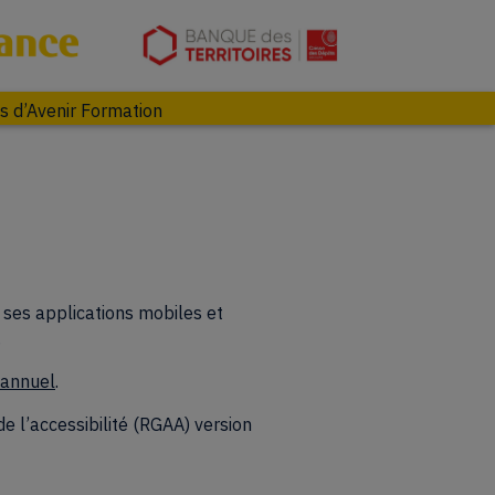
(opens in new tab)
(opens in new tab)
ts d’Avenir Formation
t ses applications mobiles et
.
iannuel
.
de l’accessibilité (RGAA) version