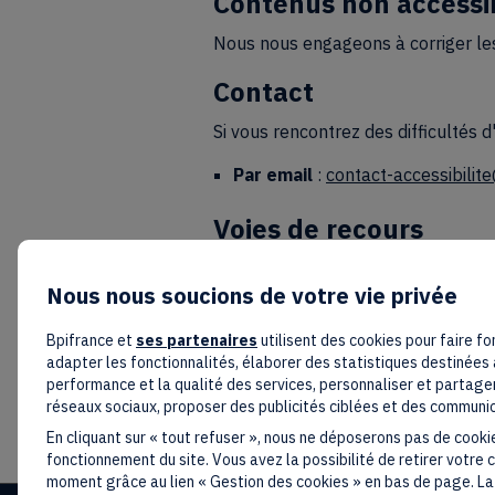
Contenus non accessi
Nous nous engageons à corriger les
Contact
Si vous rencontrez des difficultés d
Par email
:
contact-accessibilit
Voies de recours
Si vous constatez un défaut d’acce
Nous nous soucions de votre vie privée
signalez et que vous ne parvenez pa
demande de saisine au Défenseur d
Bpifrance et
ses partenaires
utilisent des cookies pour faire fo
Par courrier
(sans affranchisse
adapter les fonctionnalités, élaborer des statistiques destinées 
performance et la qualité des services, personnaliser et partager
Par téléphone
: 09 69 39 00 0
réseaux sociaux, proposer des publicités ciblées et des communi
En ligne
:
https://formulaire.defe
En cliquant sur « tout refuser », nous ne déposerons pas de cooki
fonctionnement du site. Vous avez la possibilité de retirer votre
moment grâce au lien « Gestion des cookies » en bas de page. La 